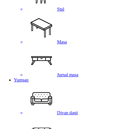
Stul
Masa
Jurnal masa
Yumşaq
Divan dəsti