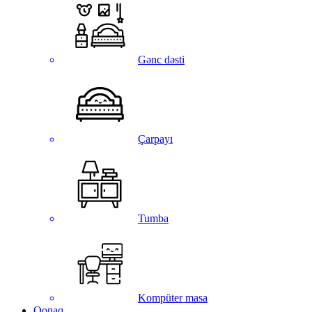
Gənc dəsti
Çarpayı
Tumba
Kompüter masa
Qonaq