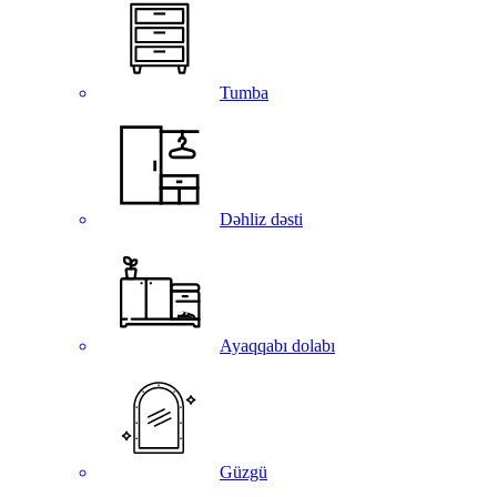
Tumba
Dəhliz dəsti
Ayaqqabı dolabı
Güzgü