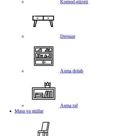
Komod-güzgü
Dresuar
Asma dolab
Asma rəf
Masa və stullar