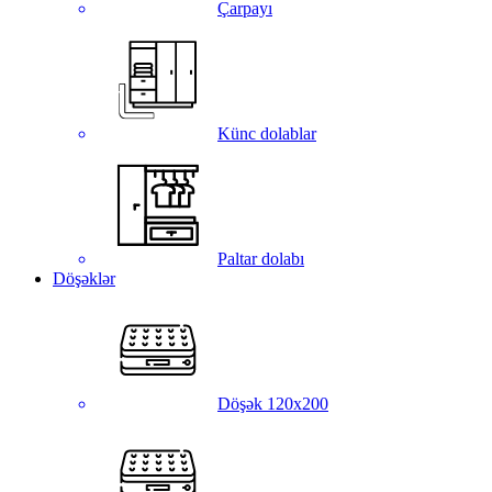
Çarpayı
Künc dolablar
Paltar dolabı
Döşəklər
Döşək 120x200