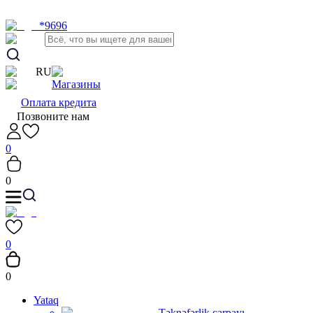
*9696
RU
Магазины
Оплата кредита
Позвоните нам
0
0
0
0
Yataq
Təknəfərlik çarpayı