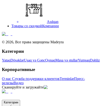
Asılqan
Товары со скидкой
Компании
©
2026
,
Все права защищены Madeyra
Категории
Yataq
Döşəklər
Uşaq və Gənc
Qonaq
Masa və stullar
Yumşaq
Dəhliz
Корпоративные
О нас
Служба поддержки клиентов
Terminlər
Пресс-
релизы
Видео
Сканируйте и загружайте
Категории