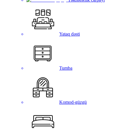
Yataq dəsti
Tumba
Komod-güzgü