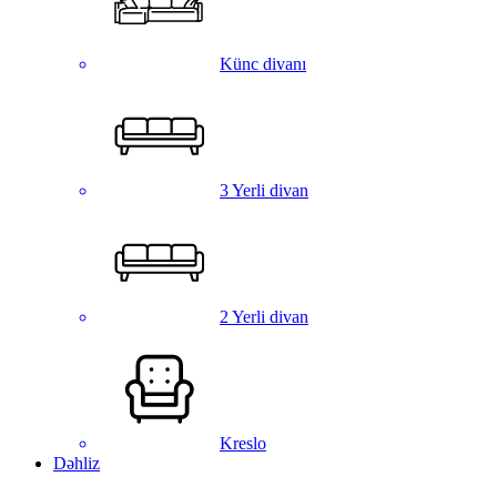
Künc divanı
3 Yerli divan
2 Yerli divan
Kreslo
Dəhliz