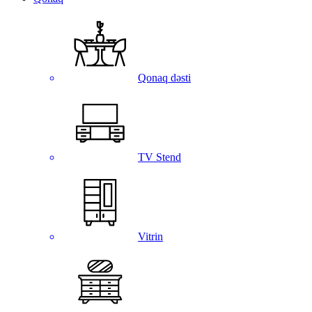
Qonaq dəsti
TV Stend
Vitrin