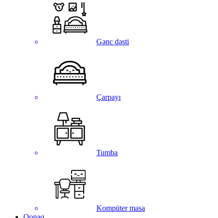
Gənc dəsti
Çarpayı
Tumba
Kompüter masa
Qonaq