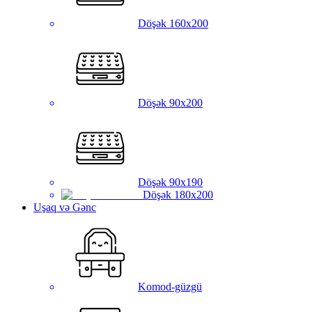
Döşək 160x200
Döşək 90x200
Döşək 90x190
Döşək 180x200
Uşaq və Gənc
Komod-güzgü