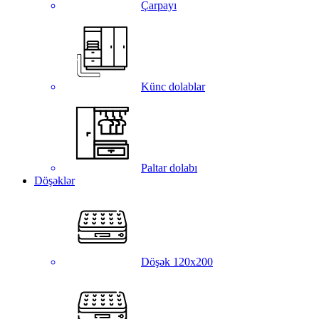
Çarpayı
Künc dolablar
Paltar dolabı
Döşəklər
Döşək 120x200