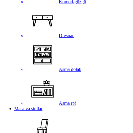
Komod-güzgü
Dresuar
Asma dolab
Asma rəf
Masa və stullar