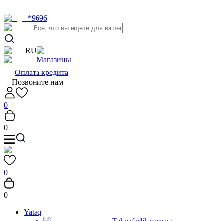
*9696
RU
Магазины
Оплата кредита
Позвоните нам
0
0
0
0
Yataq
Təknəfərlik çarpayı