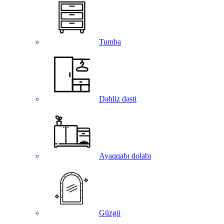
Tumba
Dəhliz dəsti
Ayaqqabı dolabı
Güzgü