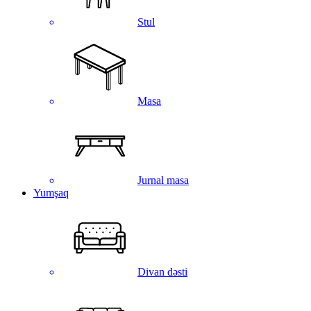
Stul
Masa
Jurnal masa
Yumşaq
Divan dəsti