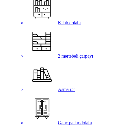
Kitab dolabı
2 mərtəbəli çarpayı
Asma rəf
Gənc paltar dolabı