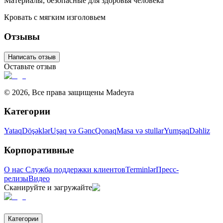
Материалы, безопасные для здоровья человека
Кровать с мягким изголовьем
Отзывы
Написать отзыв
Оставьте отзыв
©
2026
,
Все права защищены Madeyra
Категории
Yataq
Döşəklər
Uşaq və Gənc
Qonaq
Masa və stullar
Yumşaq
Dəhliz
Корпоративные
О нас
Служба поддержки клиентов
Terminlər
Пресс-
релизы
Видео
Сканируйте и загружайте
Категории