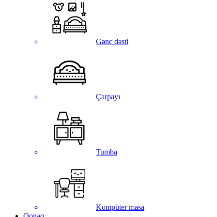
Gənc dəsti
Çarpayı
Tumba
Kompüter masa
Qonaq