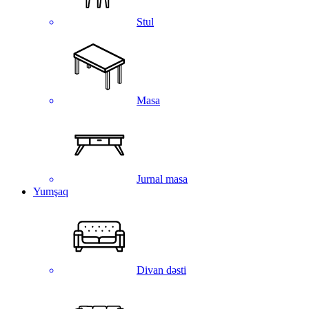
Stul
Masa
Jurnal masa
Yumşaq
Divan dəsti