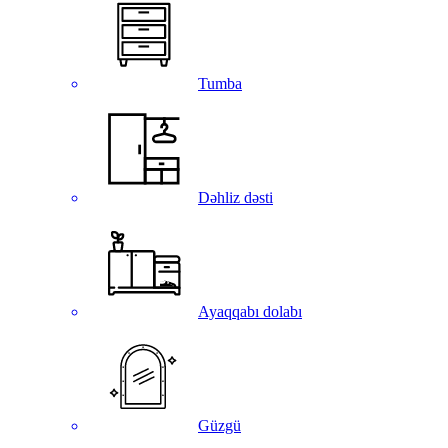
Tumba
Dəhliz dəsti
Ayaqqabı dolabı
Güzgü