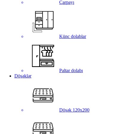
Çarpayı
Künc dolablar
Paltar dolabı
Döşəklər
Döşək 120x200