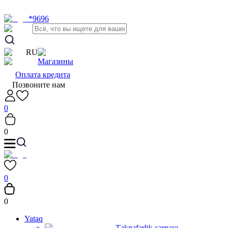
*9696
RU
Магазины
Оплата кредита
Позвоните нам
0
0
0
0
Yataq
Təknəfərlik çarpayı