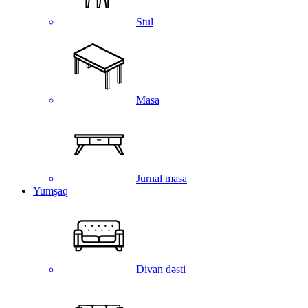
Stul
Masa
Jurnal masa
Yumşaq
Divan dəsti