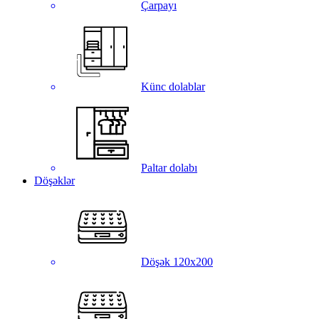
Çarpayı
Künc dolablar
Paltar dolabı
Döşəklər
Döşək 120x200