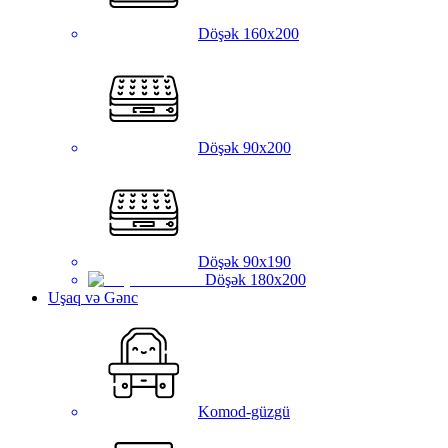
Döşək 160x200
Döşək 90x200
Döşək 90x190
Döşək 180x200
Uşaq və Gənc
Komod-güzgü