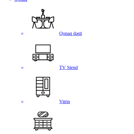
Qonaq dəsti
TV Stend
Vitrin