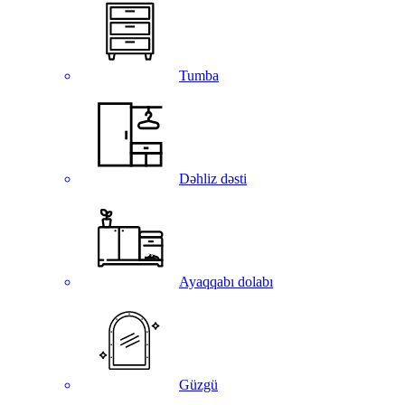
Tumba
Dəhliz dəsti
Ayaqqabı dolabı
Güzgü