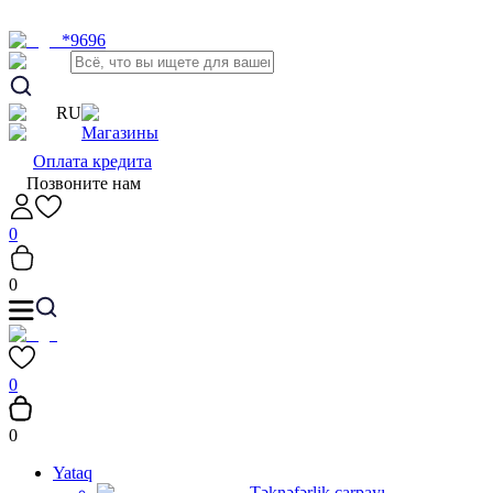
*9696
RU
Магазины
Оплата кредита
Позвоните нам
0
0
0
0
Yataq
Təknəfərlik çarpayı