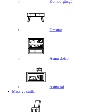
Komod-güzgü
Dresuar
Asma dolab
Asma rəf
Masa və stullar