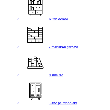
Kitab dolabı
2 mərtəbəli çarpayı
Asma rəf
Gənc paltar dolabı