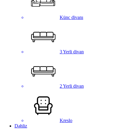
Künc divanı
3 Yerli divan
2 Yerli divan
Kreslo
Dəhliz