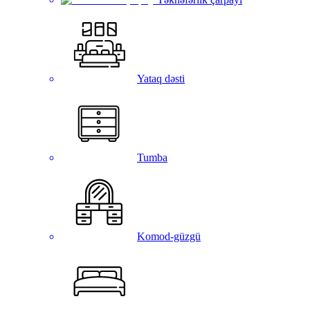
Yataq dəsti
Tumba
Komod-güzgü