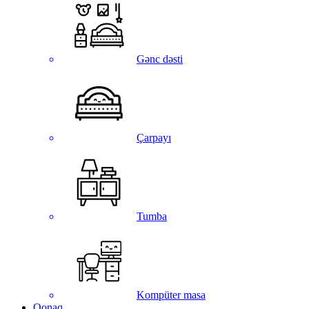
Gənc dəsti
Çarpayı
Tumba
Kompüter masa
Qonaq