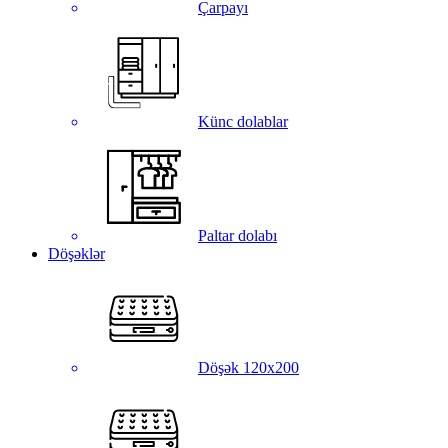
Çarpayı
Künc dolablar
Paltar dolabı
Döşəklər
Döşək 120x200