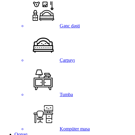
Gənc dəsti
Çarpayı
Tumba
Kompüter masa
Qonaq