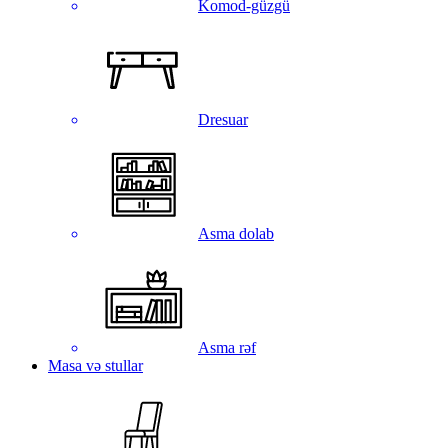
Komod-güzgü
Dresuar
Asma dolab
Asma rəf
Masa və stullar