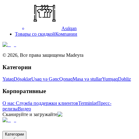
Asılqan
Товары со скидкой
Компании
©
2026
,
Все права защищены Madeyra
Категории
Yataq
Döşəklər
Uşaq və Gənc
Qonaq
Masa və stullar
Yumşaq
Dəhliz
Корпоративные
О нас
Служба поддержки клиентов
Terminlər
Пресс-
релизы
Видео
Сканируйте и загружайте
Категории