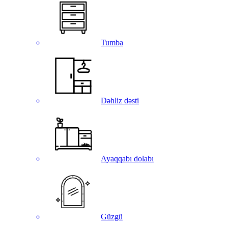
Tumba
Dəhliz dəsti
Ayaqqabı dolabı
Güzgü