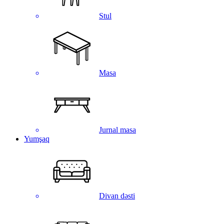
Stul
Masa
Jurnal masa
Yumşaq
Divan dəsti