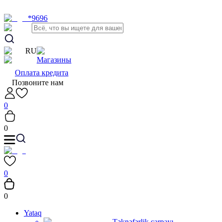
*9696
RU
Магазины
Оплата кредита
Позвоните нам
0
0
0
0
Yataq
Təknəfərlik çarpayı